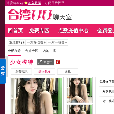
建议将本站
加入收藏
，方便日后找寻
回首页
免费专区
点数充值中心
会员登
业绩排行
一对多收费
一对一收费
全部在線
台妹专区
內地主播
少女模特
休息中
免費視訊
进入包厢
送礼
免费文字聊
一对多视讯
一对一视讯