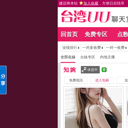
建议将本站
加入收藏
，方便日后找寻
回首页
免费专区
点
业绩排行
一对多收费
一对一收费
全部在線
台妹专区
內地主播
知婉
休息中
免費視訊
进入包厢
送