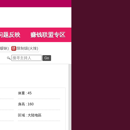
问题反映
赚钱联盟专区
暧昧)
限制级(火辣)
体重 : 45
身高 : 160
区域 : 大陸地區