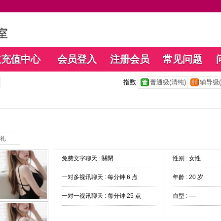
数充值中心
会员登入
注册会员
常见问题
指数
普通级(清纯)
辅导级(
礼
免费文字聊天 :
關閉
性别 : 女性
一对多视讯聊天 :
每分钟 6 点
年龄 : 20 岁
一对一视讯聊天 :
每分钟 25 点
血型 : ----