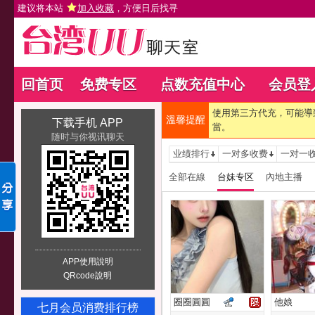
建议将本站
加入收藏
，方便日后找寻
回首页
免费专区
点数充值中心
会员登
使用第三方代充，可能導
溫馨提醒
下载手机 APP
當。
随时与你视讯聊天
业绩排行
一对多收费
一对一
全部在線
台妹专区
內地主播
APP使用說明
QRcode說明
圈圈圓圓
他娘
七月会员消费排行榜