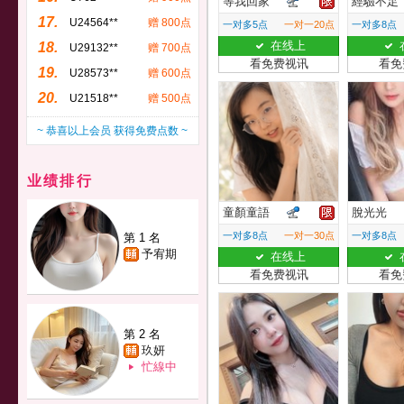
等我回家
經驗不足
17.
U24564**
赠 800点
一对多5点
一对一20点
一对多8点
在线上
18.
U29132**
赠 700点
看免费视讯
看免
19.
U28573**
赠 600点
20.
U21518**
赠 500点
~ 恭喜以上会员 获得免费点数 ~
业绩排行
童顏童語
脫光光
一对多8点
一对一30点
一对多8点
第 1 名
予宥期
在线上
看免费视讯
看免
第 2 名
玖妍
忙線中