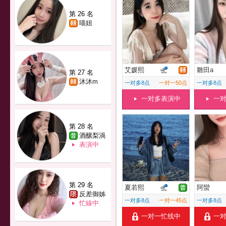
第 26 名
喵妞
艾媛熙
雛田a
第 27 名
沐沐m
一对多8点
一对一50点
一对多8点
一对多表演中
一
第 28 名
酒釀梨渦
表演中
第 29 名
夏若熙
阿蠻
反差御姊
一对多8点
一对一45点
一对多8点
忙線中
一对一忙线中
一