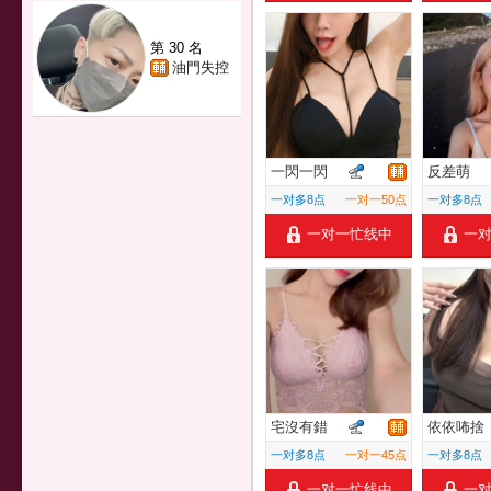
第 30 名
油門失控
一閃一閃
反差萌
一对多8点
一对一50点
一对多8点
一对一忙线中
一
宅沒有錯
依依咘捨
一对多8点
一对一45点
一对多8点
一对一忙线中
一