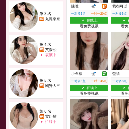
陳唯一
我都可以
第 3 名
一对多5点
一对一20点
一对多6点
九尾奈奈
在线上
看免费视讯
看免
第 4 名
艾媛熙
表演中
小歪樓
瑩禧
第 5 名
一对多8点
一对一45点
一对多8点
剛升大三
在线上
看免费视讯
看免
第 6 名
零距離
忙線中