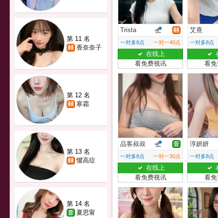
Trista
艾熹
第 11 名
一对多8点
一对一40点
一对多8点
香奈奈子
在线上
看免费视讯
看免
第 12 名
寒霜
品客叔叔
淳妍妍
第 13 名
一对多8点
一对一30点
一对多8点
懼高症
在线上
看免费视讯
看免
第 14 名
夏思甯