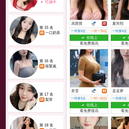
忙線中
馮寶寶
夏芮熙
第 15 名
一对多8点
一对一35点
一对多8点
一口奶茶
在线上
看免费视讯
看免
第 16 名
筱緊嵐
美雪
是孟夢
第 17 名
一对多5点
一对一20点
一对多5点
梨芽
在线上
看免费视讯
看免
第 18 名