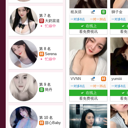
糙灰搭
獅子金
第 7 名
一对多8点
一对一30点
一对多8点
大奶當道
忙線中
在线上
看免费视讯
看免
第 8 名
Serena
忙線中
VVNN
yumiiii
第 9 名
一对多8点
一对一35点
一对多8点
簡丹
在线上
看免费视讯
看免
第 10 名
甜心Baby