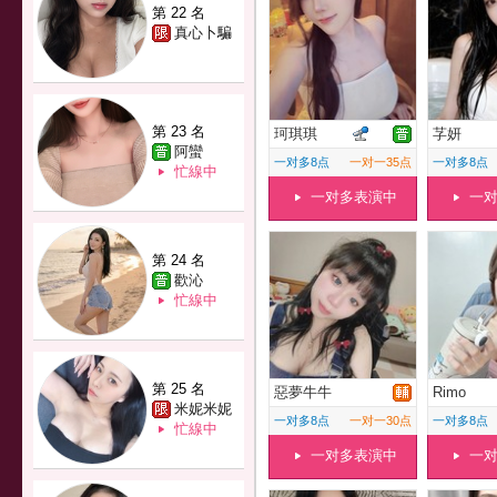
第 22 名
真心卜騙
第 23 名
珂琪琪
芓妍
阿蠻
一对多8点
一对一35点
一对多8点
忙線中
一对多表演中
一
第 24 名
歡沁
忙線中
第 25 名
惡夢牛牛
Rimo
米妮米妮
一对多8点
一对一30点
一对多8点
忙線中
一对多表演中
一