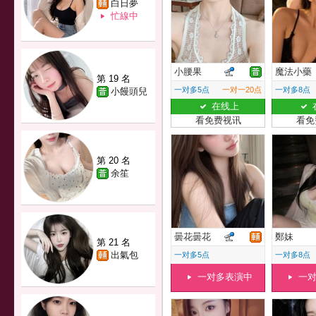
白日夢
忙線中
小腰果
魔法小藥
第 19 名
一对多5点
一对一20点
一对多8点
小饅頭兒
在线上
看免费视讯
看免
第 20 名
余笙
曇花曇花
鄭妹
第 21 名
出氣包
一对多5点
一对多8点
一对多表演中
一